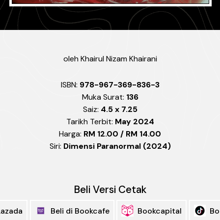
oleh
Khairul Nizam Khairani
ISBN:
978-967-369-836-3
Muka Surat:
136
Saiz:
4.5 x 7.25
Tarikh Terbit:
May 2024
Harga:
RM 12.00 / RM 14.00
Siri:
Dimensi Paranormal (2024)
Beli Versi Cetak
 Lazada
Beli di Bookcafe
Bookcapital
Bo