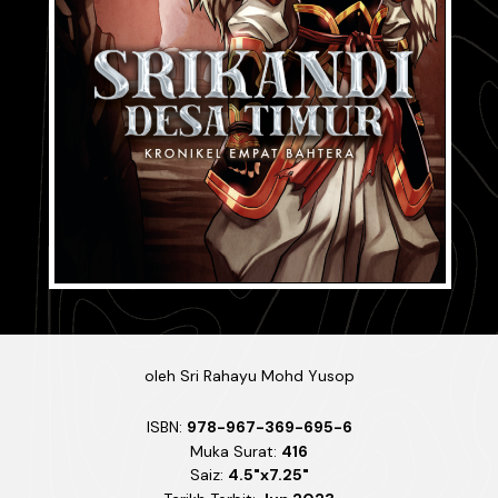
oleh
Sri Rahayu Mohd Yusop
ISBN:
978-967-369-695-6
Muka Surat:
416
Saiz:
4.5"x7.25"